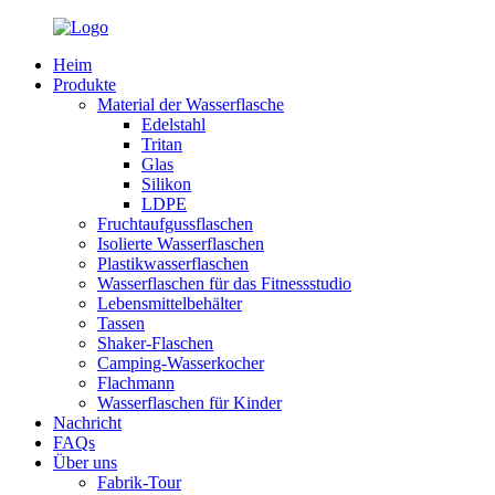
Heim
Produkte
Material der Wasserflasche
Edelstahl
Tritan
Glas
Silikon
LDPE
Fruchtaufgussflaschen
Isolierte Wasserflaschen
Plastikwasserflaschen
Wasserflaschen für das Fitnessstudio
Lebensmittelbehälter
Tassen
Shaker-Flaschen
Camping-Wasserkocher
Flachmann
Wasserflaschen für Kinder
Nachricht
FAQs
Über uns
Fabrik-Tour