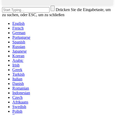
Drücken Sie die Eingabetaste, um
zu suchen, oder ESC, um zu schließen
English
French
German
Portuguese
Spanish
Russian
Japanese
Korean
Arabic
Irish
Greek
Turkish
Italian
Danish
Romanian
Indonesian
Czech
Afrikaans
Swedish
Polish