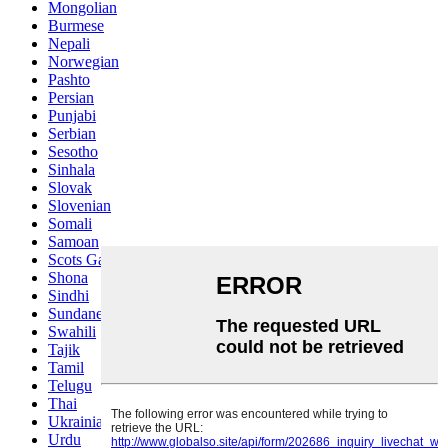
Mongolian
Burmese
Nepali
Norwegian
Pashto
Persian
Punjabi
Serbian
Sesotho
Sinhala
Slovak
Slovenian
Somali
Samoan
Scots Gaelic
Shona
Sindhi
Sundanese
Swahili
Tajik
Tamil
Telugu
Thai
Ukrainian
Urdu